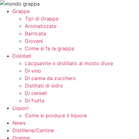
Vai
al
Grappe
contenuto
Tipi di Grappa
Aromatizzate
Barricata
Giovani
Come si fa la grappa
Distillati
L’acquavite o distillato al mosto d’uva
Di vino
Di canna da zucchero
Distillati di sidro
Di cereali
Di frutta
Liquori
Come si produce il liquore
News
Distillerie/Cantine
Grappe